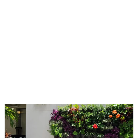
greenwind.tw
ハイドロカルチャーを使った🌱レンタルグリーン🌱室内緑化🌱
壁面緑化🌿フェイクグリーン装飾🌵各種植栽工事を承っていま
す。
沖縄県豊見城市金良149