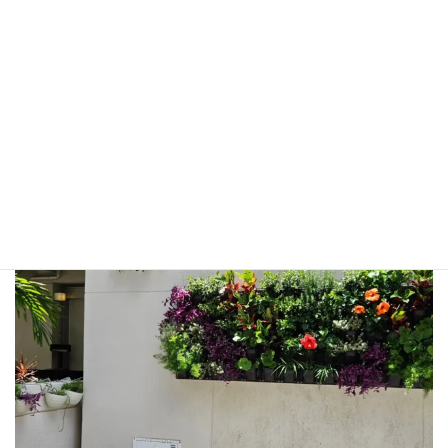
greenwind.tw
ハイドロカルチャーを使った🌱レンタルグリーン🌱室内緑化🌱
壁面緑化🌿フェイクグリーン装飾🌵各種植栽工事を承っていま
す。
沖縄県豊見城市金良149