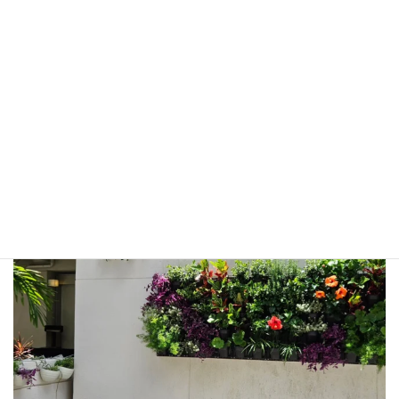
greenwind.tw
ハイドロカルチャーを使った🌱レンタルグリーン🌱室内緑化🌱
壁面緑化🌿フェイクグリーン装飾🌵各種植栽工事を承っていま
す。
沖縄県豊見城市金良149