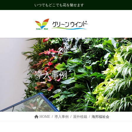
コ
ナ
いつでもどこでも花を魅せます
ン
ビ
テ
ゲ
ン
ー
ツ
シ
に
ョ
移
ン
動
に
移
動
導入事例
HOME
導入事例
屋外植栽
海邦福祉会