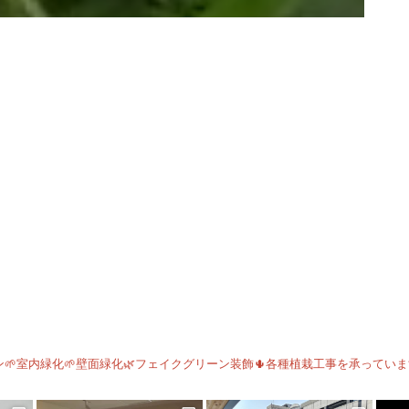
🌱室内緑化🌱壁面緑化🌿フェイクグリーン装飾🌵各種植栽工事を承ってい