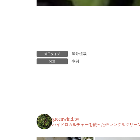
屋外植栽
施工タイプ
事例
関連
greenwind.tw
ハイドロカルチャーを使った🌱レンタルグリーン