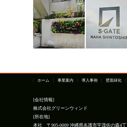
ホーム
事業案内
導入事例
壁面緑化
[会社情報]
株式会社グリーンウィンド
[所在地]
本社 〒905-0009 沖縄県名護市宇茂佐の森4丁目