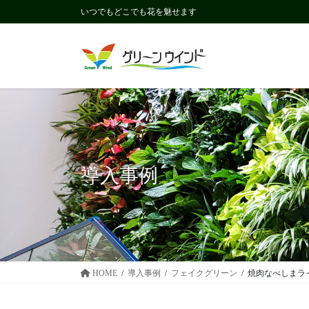
コ
ナ
いつでもどこでも花を魅せます
ン
ビ
テ
ゲ
ン
ー
ツ
シ
に
ョ
移
ン
動
に
移
動
導入事例
HOME
導入事例
フェイクグリーン
焼肉なべしまラ